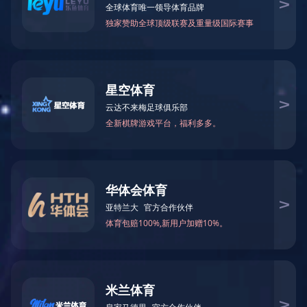
党群建设
党纪学习教
发
习近平总书记在二十届中央纪委三次全会上强调，以学习贯彻新修
教育的通知》，自2024年4月至7月，在全党开展党纪学习教育。
为
家学习。