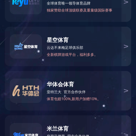
研发技术
应用
办公室电话：0472-6962770 / 销售部电话：0472-6962329 / 传真：04
地址：内蒙古包头市稀土高新技术开发区校园路东39号