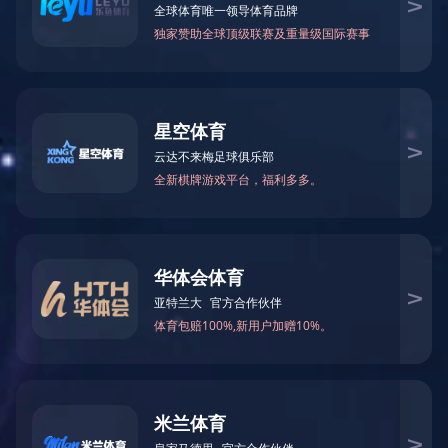
新闻动态
企业
【学习讲堂】习近