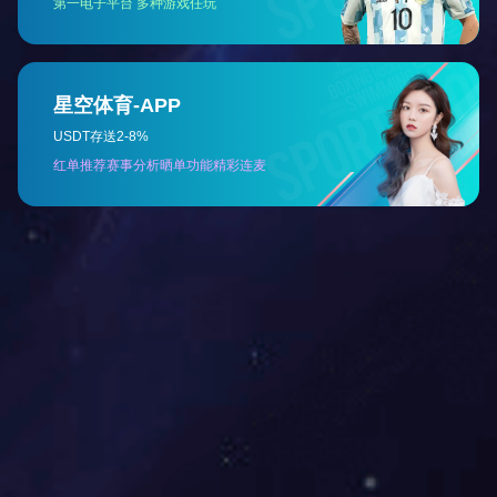
共青团事业健康发展的必由之路，指明了新时代团员和团干部健康
党旗所指就是团旗所向。当前，全党全国各族人民正意气风发向
大批具有政治远见，充满斗争精神和牺牲精神，胸怀坦荡，不谋私
人民的殷切期待！
正文来源：共青团中央