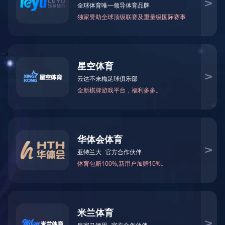
党群建设
【学习讲堂】新时代党的青年工作纲